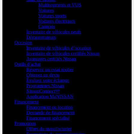
Multisegments et VUS
Voitures
Voitures sports
Voitures électriques
Camions
Inventaire de véhicules neufs
Démonstrateurs
Occasion
Inventaire de véhicules d’occasion
Inventaire de véhicules certifiés Nissan
Avantages certifiés Nissan
Outils d’achat
Réservez un essai routier
Obtenez un devis
Évaluez votre échange
Programmes Nissan
NissanConnectᴹᴰ
Application MaNISSAN
Financement
Financement ou location
Demande de financement
Financement spécialisé
Promotions
Offres du manufacturier