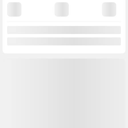
4,90%
/ 84 mois
355
$
+TX/ SEMAINE