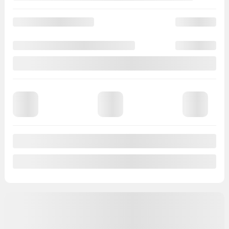
Afficher 8 images en plus
Voir plus
Précédent
Suivant
NISSAN Armada 2026
17227
– Platine Réserve 4×4
PDSF*