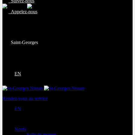
Suivez-nous
Appelez-nous
Ventes:
(877) 269-9708
Service et pièces:
(418) 228-9708
Saint-Georges
9130 Bd Lacroix
Saint-Georges
,
Québec
G5Y 5P4
EN
Rendez-vous au service
EN
Neufs
Salle de montre