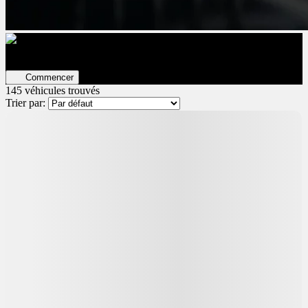
Évaluez votre véhicule en ligne
Estimation GRATUITE ET
immédiate !
Commencer
145 véhicules
trouvés
Trier par:
Démo
5 000
$
de Rabais