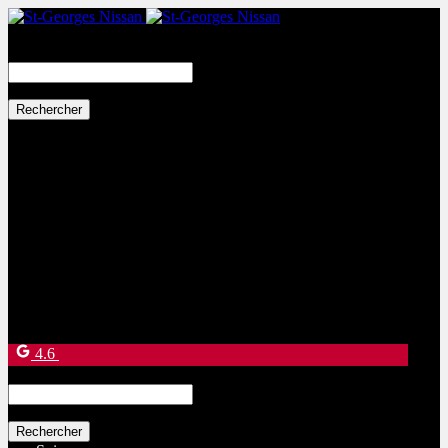
Search
for:
Ventes:
(877) 269-9708
Service et pièces:
(418) 228-9708
9130 Bd Lacroix
Saint-Georges
,
Québec
G5Y 5P4
4.6
Search
for: