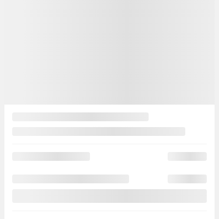
112 316
$
Rabais
5 000
$
Votre prix
107 316
$
PDSF*
112 316
$
Rabais
3 000
$
Votre prix
109 316
$
PDSF*
112 316
$
Rabais
3 000
$
Votre prix
109 316
$
Location
à partir de
4,90%
/ 60 mois
347
$
+TX/ SEMAINE
Financement
à partir de