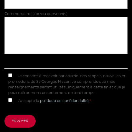
Commentaire(s) et/ou question(s)
Je consens à recevoir par courriel des rappels, nouvelles et
promotions de St-Georges Nissan. Je comprends que mes
renseignements seront utilisés uniquement à cette fin et que je
peux retirer mon consentement en tout temps.
J’accepte la
politique de confidentialité
*
.