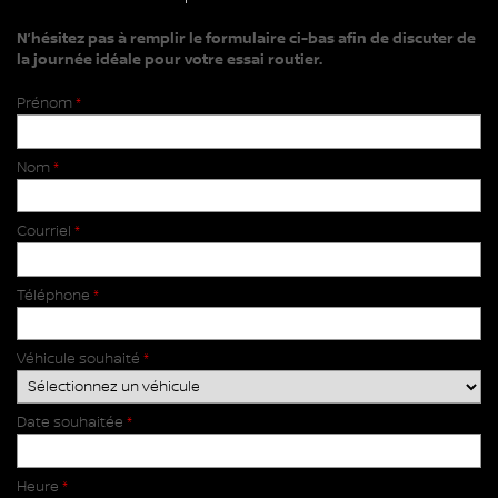
N’hésitez pas à remplir le formulaire ci-bas afin de discuter de
la journée idéale pour votre essai routier.
Prénom
*
Nom
*
Courriel
*
Téléphone
*
Véhicule souhaité
*
Date souhaitée
*
Heure
*