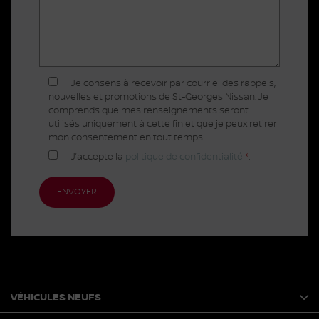
Je consens à recevoir par courriel des rappels,
nouvelles et promotions de St-Georges Nissan. Je
comprends que mes renseignements seront
utilisés uniquement à cette fin et que je peux retirer
mon consentement en tout temps.
J’accepte la
politique de confidentialité
*
.
VÉHICULES NEUFS