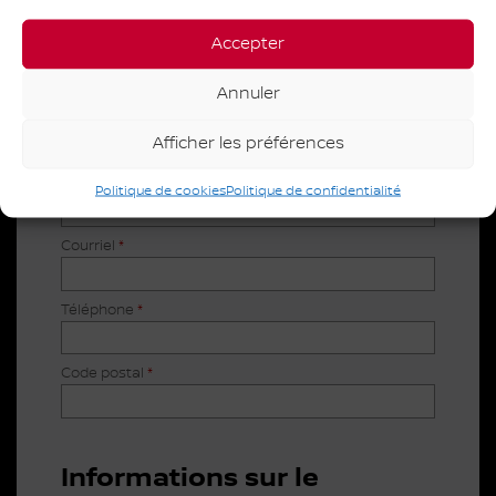
pour vous informer de sa disponibilité en
concession.
Accepter
Coordonnées
Annuler
Prénom
*
Afficher les préférences
Nom
*
Politique de cookies
Politique de confidentialité
Courriel
*
Téléphone
*
Code postal
*
Informations sur le