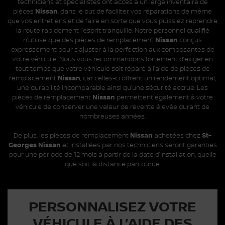
techniciens et spécialistes ont accès à un large inventaire de
pièces
Nissan
, dans le but de faciliter vos réparations de même
que vos entretiens et de faire en sorte que vous puissiez reprendre
la route rapidement l’esprit tranquille. Notre personnel qualifié
n’utilise que des pièces de remplacement
Nissan
conçus
expressément pour s’ajuster à la perfection aux composantes de
votre véhicule. Nous vous recommandons fortement d’exiger en
tout temps que votre véhicule soit réparé à l’aide de pièces de
remplacement
Nissan
, car celles-ci offrent un rendement optimal,
une durabilité incomparable ainsi qu’une sécurité accrue. Les
pièces de remplacement
Nissan
permettent également à votre
véhicule de conserver une valeur de revente élevée durant de
nombreuses années.
De plus, les pièces de remplacement
Nissan
achetées chez
St-
Georges Nissan
et installées par nos techniciens seront garanties
pour une période de 12 mois à partir de la date d’installation, quelle
que soit la distance parcourue.
PERSONNALISEZ VOTRE
VÉHICULE À L’AIDE DES