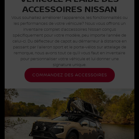
ACCESSOIRES NISSAN
Vous souhaitez améliorer l’apparence, les fonctionnalités ou
les performances de votre véhicule? Nous vous offrons un
inventaire complet d’accessoires Nissan conçus
spécifiquement pour votre modèle, peu importe l’année de
celui-ci. Du déflecteur de capot au démarreur à distance en
passant par l’aileron sport et le porte-vélos sur attelage de
remorque, nous avons tout ce qu’il vous faut en inventaire
pour personnaliser votre véhicule et lui donner une
signature unique.
COMMANDEZ DES ACCESSOIRES