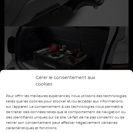
Gérer le consentement aux
cookies
Pour offrir les meilleures expériences, nous utilisons des technologies
telles que les cookies pour stocker et/ou accéder aux informations
sur l'appareil. Le consentement à ces technologies nous permettra
de traiter des données telles que le comportement de navigation ou
des identifiants uniques sur ce site. Le fait de ne pas consentir ou de
Communiquez avec nous dès aujourd’hui pour
retirer son consentement peut affecter négativement certaines
commander une pièce ou un accessoire Nissan ou
caractéristiques et fonctions.