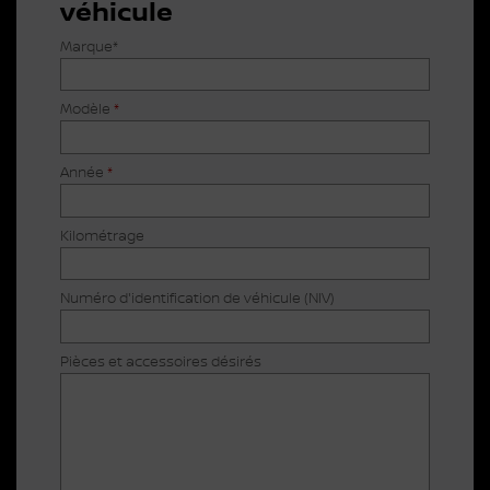
véhicule
Marque*
Modèle
*
Année
*
Kilométrage
Numéro d'identification de véhicule (NIV)
Pièces et accessoires désirés