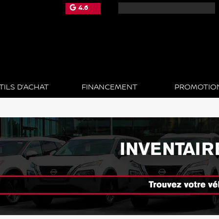
4.6
TILS D’ACHAT
FINANCEMENT
PROMOTIO