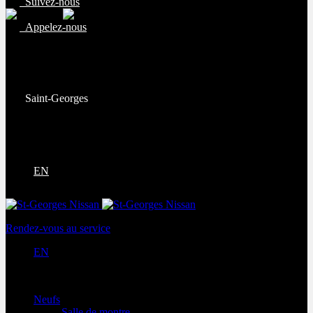
Suivez-nous
Appelez-nous
Ventes:
(877) 269-9708
Service et pièces:
(418) 228-9708
Saint-Georges
9130 Bd Lacroix
Saint-Georges
,
Québec
G5Y 5P4
EN
Rendez-vous au service
EN
Neufs
Salle de montre