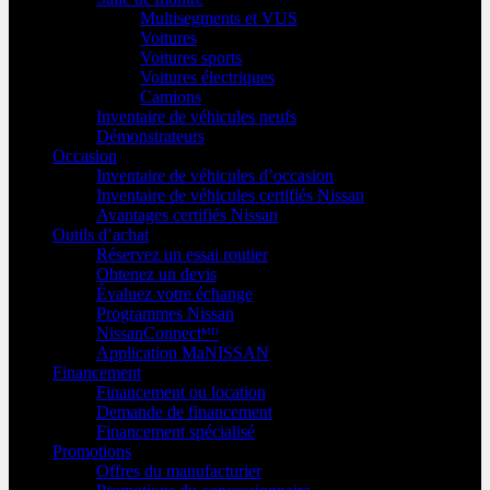
Multisegments et VUS
Voitures
Voitures sports
Voitures électriques
Camions
Inventaire de véhicules neufs
Démonstrateurs
Occasion
Inventaire de véhicules d’occasion
Inventaire de véhicules certifiés Nissan
Avantages certifiés Nissan
Outils d’achat
Réservez un essai routier
Obtenez un devis
Évaluez votre échange
Programmes Nissan
NissanConnectᴹᴰ
Application MaNISSAN
Financement
Financement ou location
Demande de financement
Financement spécialisé
Promotions
Offres du manufacturier