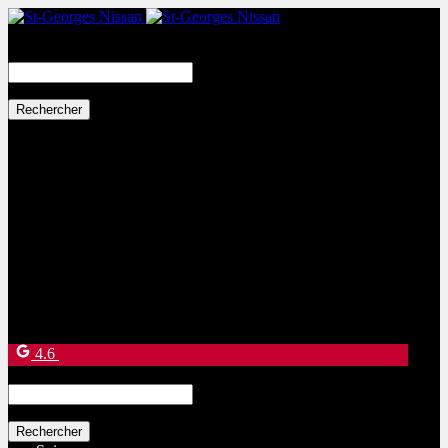
Search
for:
Ventes:
(877) 269-9708
Service et pièces:
(418) 228-9708
9130 Bd Lacroix
Saint-Georges
,
Québec
G5Y 5P4
4.6
Search
for: