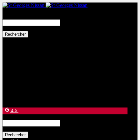
Search
for:
Ventes:
(877) 269-9708
Service et pièces:
(418) 228-9708
9130 Bd Lacroix
Saint-Georges
,
Québec
G5Y 5P4
4.6
Search
for: