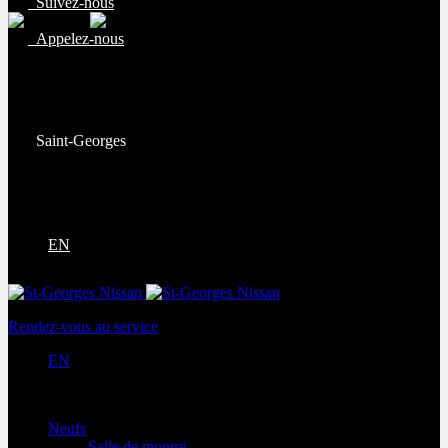
Suivez-nous
Appelez-nous
Ventes:
(877) 269-9708
Service et pièces:
(418) 228-9708
Saint-Georges
9130 Bd Lacroix
Saint-Georges
,
Québec
G5Y 5P4
EN
Rendez-vous au service
EN
Neufs
Salle de montre