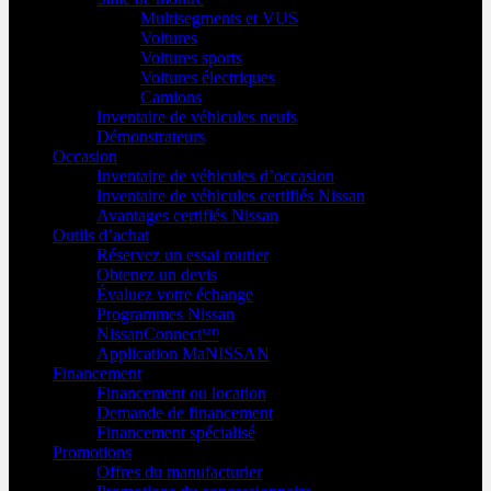
Multisegments et VUS
Voitures
Voitures sports
Voitures électriques
Camions
Inventaire de véhicules neufs
Démonstrateurs
Occasion
Inventaire de véhicules d’occasion
Inventaire de véhicules certifiés Nissan
Avantages certifiés Nissan
Outils d’achat
Réservez un essai routier
Obtenez un devis
Évaluez votre échange
Programmes Nissan
NissanConnectᴹᴰ
Application MaNISSAN
Financement
Financement ou location
Demande de financement
Financement spécialisé
Promotions
Offres du manufacturier