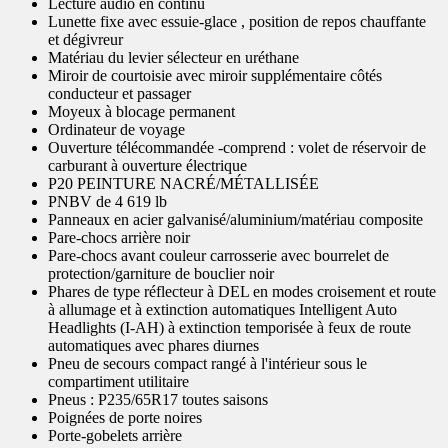
Lecture audio en continu
Lunette fixe avec essuie-glace , position de repos chauffante
et dégivreur
Matériau du levier sélecteur en uréthane
Miroir de courtoisie avec miroir supplémentaire côtés
conducteur et passager
Moyeux à blocage permanent
Ordinateur de voyage
Ouverture télécommandée -comprend : volet de réservoir de
carburant à ouverture électrique
P20 PEINTURE NACRÉ/MÉTALLISÉE
PNBV de 4 619 lb
Panneaux en acier galvanisé/aluminium/matériau composite
Pare-chocs arrière noir
Pare-chocs avant couleur carrosserie avec bourrelet de
protection/garniture de bouclier noir
Phares de type réflecteur à DEL en modes croisement et route
à allumage et à extinction automatiques Intelligent Auto
Headlights (I-AH) à extinction temporisée à feux de route
automatiques avec phares diurnes
Pneu de secours compact rangé à l'intérieur sous le
compartiment utilitaire
Pneus : P235/65R17 toutes saisons
Poignées de porte noires
Porte-gobelets arrière