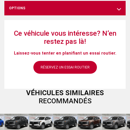
OPTIONS
Ce véhicule vous intéresse? N’en
restez pas là!
Laissez-vous tenter en planifiant un essai routier.
RÉSERVEZ UN ESSAI ROUTIER
VÉHICULES SIMILAIRES
RECOMMANDÉS