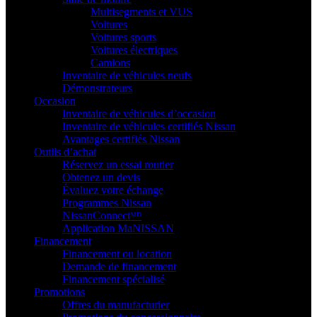
Multisegments et VUS
Voitures
Voitures sports
Voitures électriques
Camions
Inventaire de véhicules neufs
Démonstrateurs
Occasion
Inventaire de véhicules d’occasion
Inventaire de véhicules certifiés Nissan
Avantages certifiés Nissan
Outils d’achat
Réservez un essai routier
Obtenez un devis
Évaluez votre échange
Programmes Nissan
NissanConnectᴹᴰ
Application MaNISSAN
Financement
Financement ou location
Demande de financement
Financement spécialisé
Promotions
Offres du manufacturier