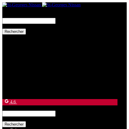
Search
for:
Ventes:
(877) 269-9708
Service et pièces:
(418) 228-9708
9130 Bd Lacroix
Saint-Georges
,
Québec
G5Y 5P4
4.6
Search
for: