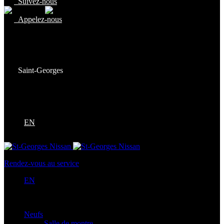
Suivez-nous
Appelez-nous
Ventes:
(877) 269-9708
Service et pièces:
(418) 228-9708
Saint-Georges
9130 Bd Lacroix
Saint-Georges
,
Québec
G5Y 5P4
EN
Rendez-vous au service
EN
Neufs
Salle de montre