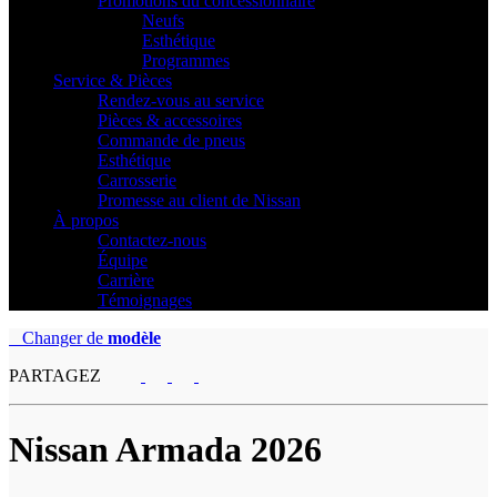
Promotions du concessionnaire
Neufs
Esthétique
Programmes
Service & Pièces
Rendez-vous au service
Pièces & accessoires
Commande de pneus
Esthétique
Carrosserie
Promesse au client de Nissan
À propos
Contactez-nous
Équipe
Carrière
Témoignages
Changer de
modèle
PARTAGEZ
Nissan
Armada 2026