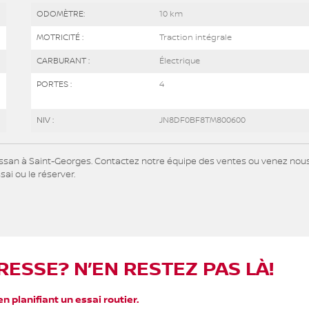
ODOMÈTRE:
10 km
MOTRICITÉ :
Traction intégrale
CARBURANT :
Électrique
PORTES :
4
NIV :
JN8DF0BF8TM800600
ssan à Saint-Georges. Contactez notre équipe des ventes ou venez nou
sai ou le réserver.
RESSE? N’EN RESTEZ PAS LÀ!
n planifiant un essai routier.