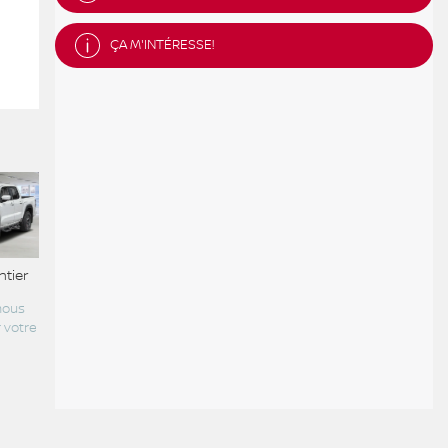
ÇA M'INTÉRESSE!
ntier
nous
 votre