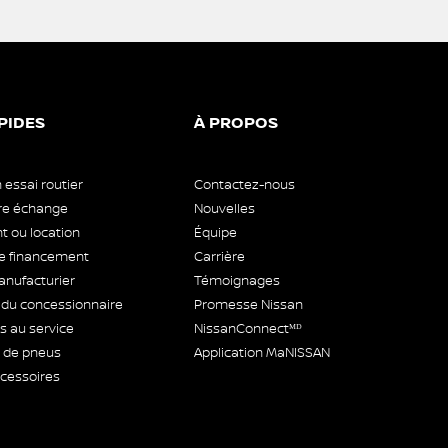
PIDES
À PROPOS
 essai routier
Contactez-nous
tre échange
Nouvelles
 ou location
Équipe
 financement
Carrière
anufacturier
Témoignages
 du concessionnaire
Promesse Nissan
 au service
NissanConnectᴹᴰ
de pneus
Application MaNISSAN
ccessoires