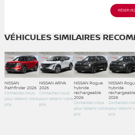
RÉSERVEZ
VÉHICULES SIMILAIRES
RECOM
NISSAN
NISSAN ARIYA
NISSAN Rogue
NISSAN Rogu
Pathfinder 2026
2026
hybride
hybride
rechargeable
rechargeabl
Contactez-nous
Contactez-nous
2026
2026
pour obtenir votre
pour obtenir votre
Contactez-nous
Contactez-no
prix
prix
pour obtenir votre
pour obtenir v
prix
prix