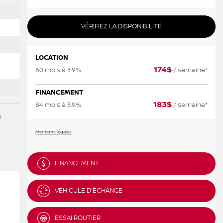
VÉRIFIEZ LA DISPONIBILITÉ
LOCATION
174
$
60 mois à 3.9%
/ semaine*
FINANCEMENT
183
$
84 mois à 3.9%
/ semaine*
s
Mentions légales
FINANCEMENT
VÉHICULE D'ÉCHANGE
ESSAI ROUTIER