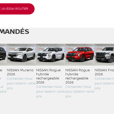
 UN ESSAI ROUTIER
MANDÉS
e
NISSAN Murano
NISSAN Rogue
NISSAN Rogue
NISSAN Fro
2026
hybride
hybride
2026
e
rechargeable
rechargeable
Contactez-nous
Contactez-
2026
2026
pour obtenir votre
pour obtenir
us
Contactez-nous
Contactez-nous
prix
prix
otre
pour obtenir votre
pour obtenir votre
prix
prix