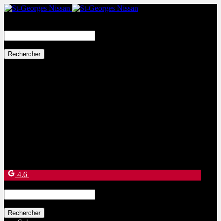
Search
for:
Ventes:
(877) 269-9708
Service et pièces:
(418) 228-9708
9130 Bd Lacroix
Saint-Georges
,
Québec
G5Y 5P4
4.6
Search
for: