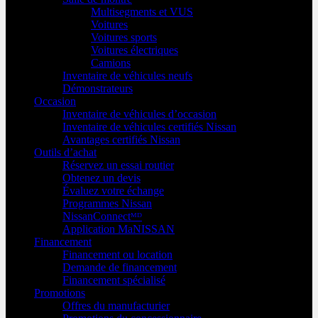
Multisegments et VUS
Voitures
Voitures sports
Voitures électriques
Camions
Inventaire de véhicules neufs
Démonstrateurs
Occasion
Inventaire de véhicules d’occasion
Inventaire de véhicules certifiés Nissan
Avantages certifiés Nissan
Outils d’achat
Réservez un essai routier
Obtenez un devis
Évaluez votre échange
Programmes Nissan
NissanConnectᴹᴰ
Application MaNISSAN
Financement
Financement ou location
Demande de financement
Financement spécialisé
Promotions
Offres du manufacturier