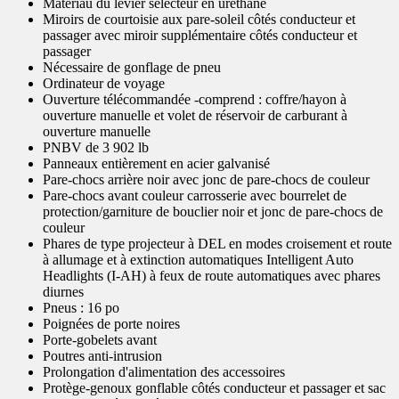
Matériau du levier sélecteur en uréthane
Miroirs de courtoisie aux pare-soleil côtés conducteur et
passager avec miroir supplémentaire côtés conducteur et
passager
Nécessaire de gonflage de pneu
Ordinateur de voyage
Ouverture télécommandée -comprend : coffre/hayon à
ouverture manuelle et volet de réservoir de carburant à
ouverture manuelle
PNBV de 3 902 lb
Panneaux entièrement en acier galvanisé
Pare-chocs arrière noir avec jonc de pare-chocs de couleur
Pare-chocs avant couleur carrosserie avec bourrelet de
protection/garniture de bouclier noir et jonc de pare-chocs de
couleur
Phares de type projecteur à DEL en modes croisement et route
à allumage et à extinction automatiques Intelligent Auto
Headlights (I-AH) à feux de route automatiques avec phares
diurnes
Pneus : 16 po
Poignées de porte noires
Porte-gobelets avant
Poutres anti-intrusion
Prolongation d'alimentation des accessoires
Protège-genoux gonflable côtés conducteur et passager et sac