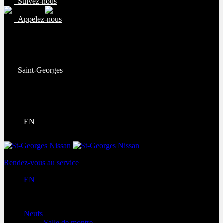
Suivez-nous
Appelez-nous
Ventes:
(877) 269-9708
Service et pièces:
(418) 228-9708
Saint-Georges
9130 Bd Lacroix
Saint-Georges
,
Québec
G5Y 5P4
EN
Rendez-vous au service
EN
Neufs
Salle de montre