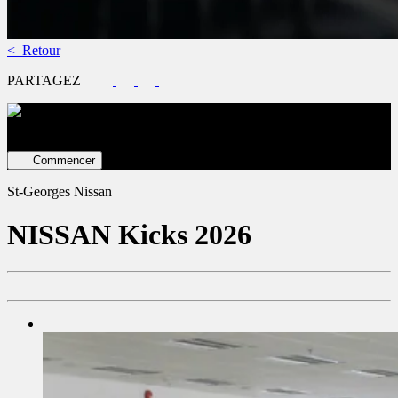
< Retour
PARTAGEZ
Évaluez votre véhicule en ligne
Estimation GRATUITE ET
immédiate !
Commencer
St-Georges Nissan
NISSAN
Kicks 2026