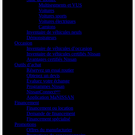
Multisegments et VUS
Voitures
Voitures sports
Voitures électriques
Camions
Inventaire de véhicules neufs
Démonstrateurs
Occasion
Inventaire de véhicules d’occasion
Inventaire de véhicules certifiés Nissan
Avantages certifiés Nissan
Outils d’achat
Réservez un essai routier
Obtenez un devis
Évaluez votre échange
Programmes Nissan
NissanConnectᴹᴰ
Application MaNISSAN
Financement
Financement ou location
Demande de financement
Financement spécialisé
Promotions
Offres du manufacturier