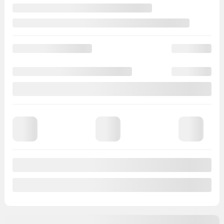
111 485 km
Vérifier la disponibilité
Évaluer mon échange
Demande d'informations
Mentions légales
Nouvel arrivage
Certifié
277
$
de Rabais