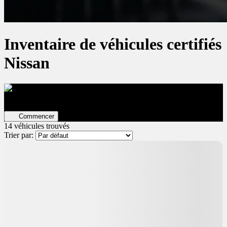
Inventaire de véhicules certifiés
Nissan
Évaluez votre véhicule en ligne
Estimation GRATUITE ET
immédiate !
Commencer
14 véhicules
trouvés
Trier par:
Certifié
225
$
de Rabais