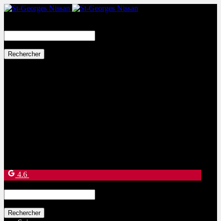
Search
for:
Ventes:
(877) 269-9708
Service et pièces:
(418) 228-9708
9130 Bd Lacroix
Saint-Georges
,
Québec
G5Y 5P4
4.6
Search
for: