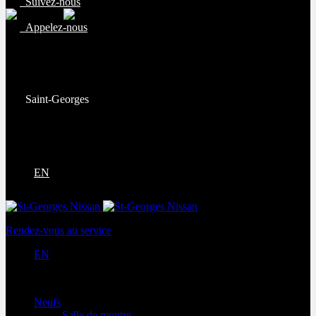
Suivez-nous
Appelez-nous
Ventes:
(877) 269-9708
Service et pièces:
(418) 228-9708
Saint-Georges
9130 Bd Lacroix
Saint-Georges
,
Québec
G5Y 5P4
EN
Rendez-vous au service
EN
Neufs
Salle de montre