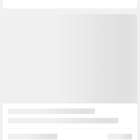
Nissan Rogue 2019
17624A
– S TI
Prix
15 495
$
Rabais
225
$
Votre prix
15 270
$
Prix
15 495
$
Rabais
225
$
Votre prix
15 270
$
Prix
15 495
$
Rabais
225
$
Votre prix
15 270
$
Terme sélectionné non disponible