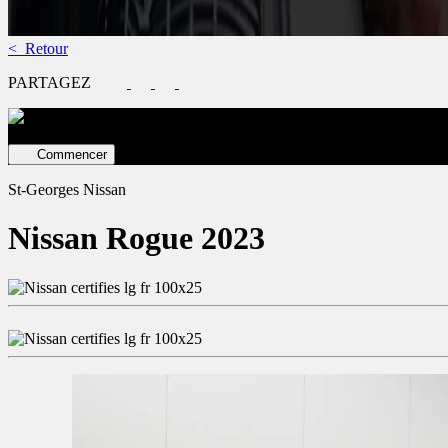
< Retour
PARTAGEZ
Évaluez votre véhicule en ligne
Estimation GRATUITE ET immédiat
Commencer
St-Georges Nissan
Nissan
Rogue 2023