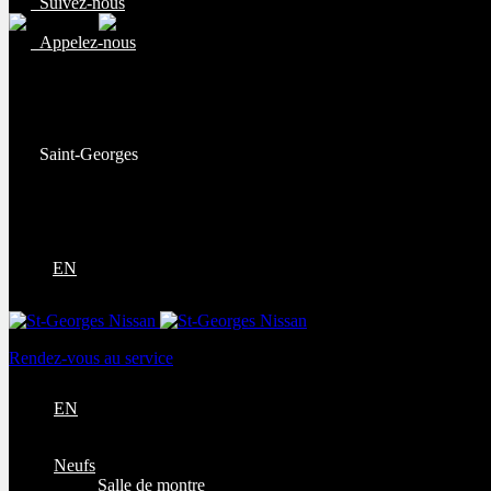
Suivez-nous
Appelez-nous
Ventes:
(877) 269-9708
Service et pièces:
(418) 228-9708
Saint-Georges
9130 Bd Lacroix
Saint-Georges
,
Québec
G5Y 5P4
EN
Rendez-vous au service
EN
Neufs
Salle de montre