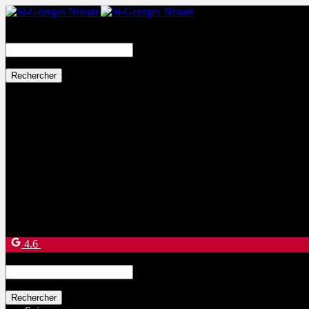
Search
for:
Ventes:
(877) 269-9708
Service et pièces:
(418) 228-9708
9130 Bd Lacroix
Saint-Georges
,
Québec
G5Y 5P4
4.6
Search
for: