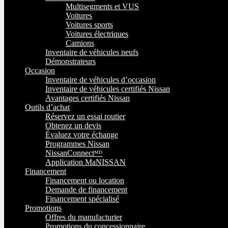
Multisegments et VUS
Voitures
Voitures sports
Voitures électriques
Camions
Inventaire de véhicules neufs
Démonstrateurs
Occasion
Inventaire de véhicules d’occasion
Inventaire de véhicules certifiés Nissan
Avantages certifiés Nissan
Outils d’achat
Réservez un essai routier
Obtenez un devis
Évaluez votre échange
Programmes Nissan
NissanConnectᴹᴰ
Application MaNISSAN
Financement
Financement ou location
Demande de financement
Financement spécialisé
Promotions
Offres du manufacturier
Promotions du concessionnaire