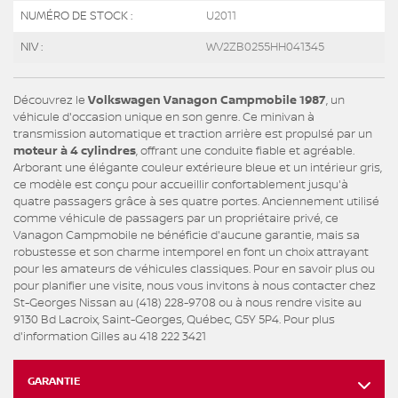
NUMÉRO DE STOCK :
U2011
NIV :
WV2ZB0255HH041345
Découvrez le
Volkswagen Vanagon Campmobile 1987
, un
véhicule d'occasion unique en son genre. Ce minivan à
transmission automatique et traction arrière est propulsé par un
moteur à 4 cylindres
, offrant une conduite fiable et agréable.
Arborant une élégante couleur extérieure bleue et un intérieur gris,
ce modèle est conçu pour accueillir confortablement jusqu'à
quatre passagers grâce à ses quatre portes. Anciennement utilisé
comme véhicule de passagers par un propriétaire privé, ce
Vanagon Campmobile ne bénéficie d'aucune garantie, mais sa
robustesse et son charme intemporel en font un choix attrayant
pour les amateurs de véhicules classiques. Pour en savoir plus ou
pour planifier une visite, nous vous invitons à nous contacter chez
St-Georges Nissan au (418) 228-9708 ou à nous rendre visite au
9130 Bd Lacroix, Saint-Georges, Québec, G5Y 5P4. Pour plus
d'information Gilles au 418 222 3421
GARANTIE