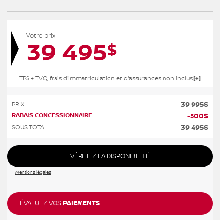
Votre prix
39 495
$
TPS + TVQ, frais d'immatriculation et d'assurances non inclus.
39 995
$
PRIX
RABAIS CONCESSIONNAIRE
-
500
$
39 495
$
SOUS TOTAL
VÉRIFIEZ LA DISPONIBILITÉ
Mentions légales
ÉVALUEZ VOS
PAIEMENTS