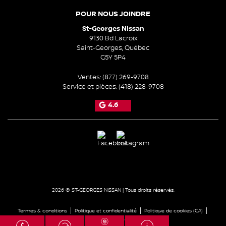
POUR NOUS JOINDRE
St-Georges Nissan
9130 Bd Lacroix
Saint-Georges
,
Québec
G5Y 5P4
Ventes:
(877) 269-9708
Service et pièces:
(418) 228-9708
4.6
2026 © ST-GEORGES NISSAN
| Tous droits réservés.
|
|
|
Termes & conditions
Politique et confidentialité
Politique de cookies (CA)
|
Paramétrer les cookies
Droit à la réparation