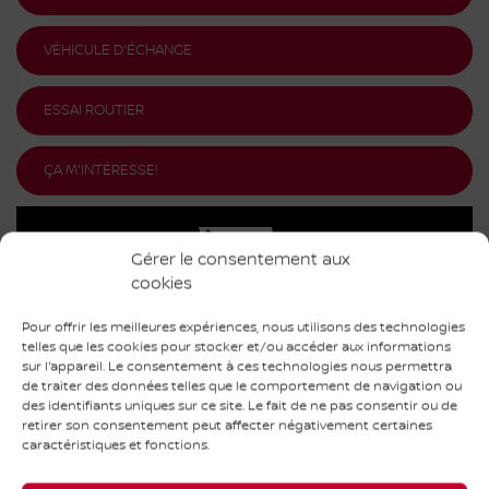
VÉHICULE D'ÉCHANGE
ESSAI ROUTIER
ÇA M'INTÉRESSE!
Gérer le consentement aux
cookies
ÉVALUEZ VOTRE VÉHICULE EN LIGNE
Pour offrir les meilleures expériences, nous utilisons des technologies
ESTIMATION GRATUITE ET IMMÉDIATE !
telles que les cookies pour stocker et/ou accéder aux informations
sur l'appareil. Le consentement à ces technologies nous permettra
COMMENCER
de traiter des données telles que le comportement de navigation ou
des identifiants uniques sur ce site. Le fait de ne pas consentir ou de
retirer son consentement peut affecter négativement certaines
caractéristiques et fonctions.