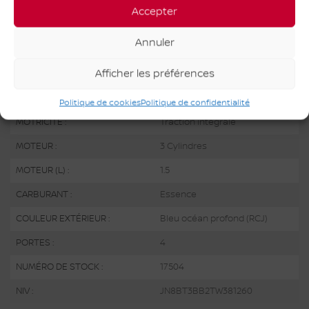
Accepter
SPÉCIFICATIONS
Annuler
ANNÉE :
2026
Afficher les préférences
ODOMÈTRE:
10 km
TRANSMISSION :
Variable
Politique de cookies
Politique de confidentialité
MOTRICITÉ :
Traction intégrale
MOTEUR :
3 Cylindres
MOTEUR (L) :
1.5
CARBURANT :
Essence
COULEUR EXTÉRIEUR :
Bleu océan profond (RCJ)
PORTES :
4
NUMÉRO DE STOCK :
17504
NIV :
JN8BT3BB2TW381260