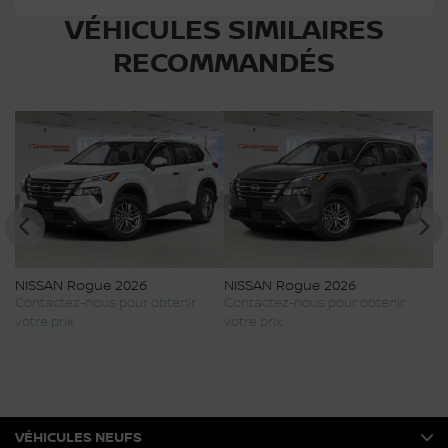
VÉHICULES SIMILAIRES
RECOMMANDÉS
ogue 2026
NISSAN Rogue 2026
NISSAN Rogu
-nous pour obtenir
Contactez-nous pour obtenir
Contactez-nou
votre prix
votre prix
VÉHICULES NEUFS