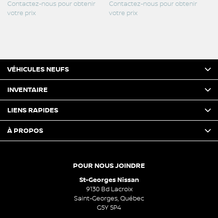
Contactez-nous pour obtenir
Contactez-nous pour obtenir
Co
votre prix
votre prix
vo
VÉHICULES NEUFS
INVENTAIRE
LIENS RAPIDES
À PROPOS
POUR NOUS JOINDRE
St-Georges Nissan
9130 Bd Lacroix
Saint-Georges
,
Québec
G5Y 5P4