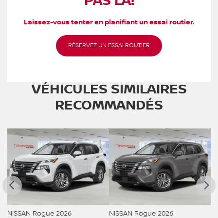
PAS LÀ!
Laissez-vous tenter en planifiant un essai routier.
RÉSERVEZ UN ESSAI ROUTIER
VÉHICULES SIMILAIRES
RECOMMANDÉS
NISSAN Rogue 2026
NISSAN Rogue 2026
N