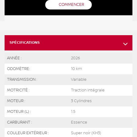
COMMENCER
SPÉCIFICATIONS
ANNÉE :
2026
ODOMÈTRE:
10 km
TRANSMISSION :
Variable
MOTRICITÉ :
Traction intégrale
MOTEUR :
3 Cylindres
MOTEUR (L) :
1.5
CARBURANT :
Essence
COULEUR EXTÉRIEUR :
Super noir (KH3)