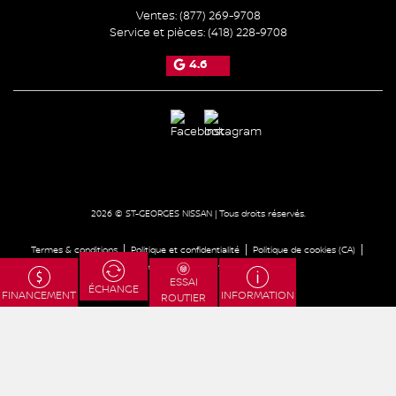
Ventes:
(877) 269-9708
Service et pièces:
(418) 228-9708
4.6
2026 © ST-GEORGES NISSAN
| Tous droits réservés.
|
|
|
Termes & conditions
Politique et confidentialité
Politique de cookies (CA)
|
Paramétrer les cookies
Droit à la réparation
ESSAI
ÉCHANGE
FINANCEMENT
INFORMATION
ROUTIER
DÉVELOPPÉ PAR