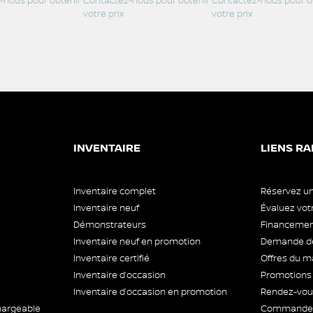
-nous pour obtenir
Contactez-nous pour obtenir
Contactez-nous pour o
votre prix
votre prix
INVENTAIRE
LIENS RA
Inventaire complet
Réservez un
Inventaire neuf
Évaluez vo
Démonstrateurs
Financement
Inventaire neuf en promotion
Demande de
Inventaire certifié
Offres du m
Inventaire d’occasion
Promotions
Inventaire d’occasion en promotion
Rendez-vous
hargeable
Commande 