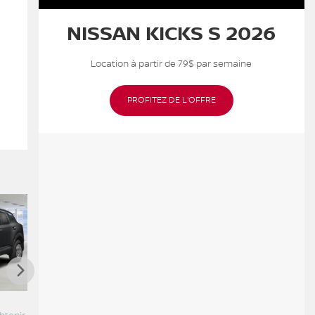
NISSAN KICKS S 2026
Location à partir de 79$ par semaine
PROFITEZ DE L'OFFRE
NISSAN Kicks 2026
NISSAN Kicks 2026
NISSA