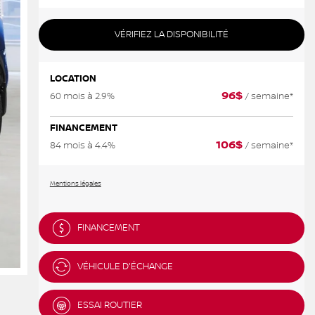
VÉRIFIEZ LA DISPONIBILITÉ
LOCATION
96
$
60 mois à 2.9%
/ semaine*
FINANCEMENT
106
$
84 mois à 4.4%
/ semaine*
Mentions légales
FINANCEMENT
VÉHICULE D'ÉCHANGE
ESSAI ROUTIER