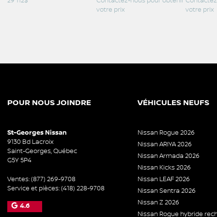
29 112
$
Contactez-nous pour obtenir
Contactez
votre prix
votre prix
POUR NOUS JOINDRE
VÉHICULES NEUFS
St-Georges Nissan
Nissan Rogue 2026
9130 Bd Lacroix
Nissan ARIYA 2026
Saint-Georges
,
Québec
Nissan Armada 2026
G5Y 5P4
Nissan Kicks 2026
Ventes:
(877) 269-9708
Nissan LEAF 2026
Service et pièces:
(418) 228-9708
Nissan Sentra 2026
Nissan Z 2026
4.6
Nissan Rogue hybride rec