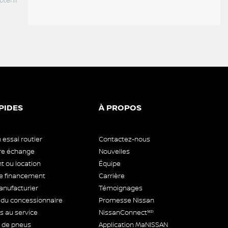
btenir
Contactez-nous pour obtenir
Contactez-nous pour obtenir
Contac
votre prix
votre prix
votre p
PIDES
À PROPOS
 essai routier
Contactez-nous
tre échange
Nouvelles
 ou location
Équipe
 financement
Carrière
anufacturier
Témoignages
 du concessionnaire
Promesse Nissan
 au service
NissanConnectᴹᴰ
de pneus
Application MaNISSAN