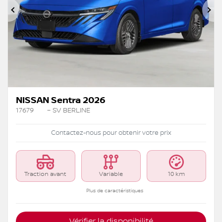
Précédent
Su
NISSAN Sentra 2026
17679
– SV BERLINE
Contactez-nous pour obtenir votre prix
Traction avant
Variable
10 km
Plus de caractéristiques
Vérifier la disponibilité