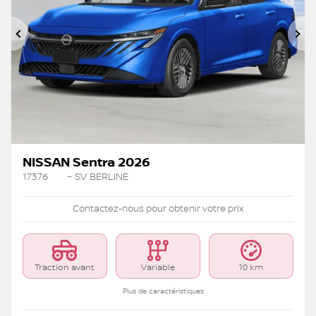
Précédent
Su
NISSAN Sentra 2026
17376
– SV BERLINE
Contactez-nous pour obtenir votre prix
Traction avant
Variable
10 km
Plus de caractéristiques