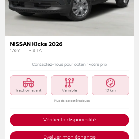
NISSAN Kicks 2026
17641
– S TA
Contactez-nous pour obtenir votre prix
Traction avant
Variable
10 km
Plus de caractéristiques
Vérifier la disponibilité
Évaluer mon échange