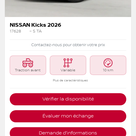
NISSAN Kicks 2026
17628
– S TA
Contactez-nous pour obtenir votre prix
Traction avant
Variable
10 km
Plus de caractéristiques
Vérifier la disponibilité
Évaluer mon échange
Demande d'informations