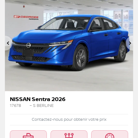
Précédent
Su
NISSAN Sentra 2026
17678
– S BERLINE
Contactez-nous pour obtenir votre prix