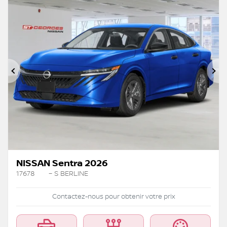
Précédent
Su
NISSAN Sentra 2026
17678
– S BERLINE
Contactez-nous pour obtenir votre prix