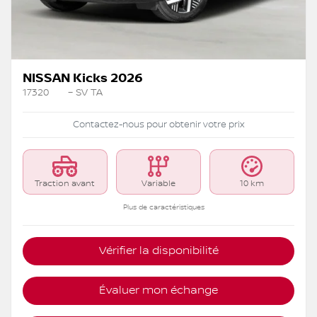
NISSAN Kicks 2026
17320
– SV TA
Contactez-nous pour obtenir votre prix
Traction avant
Variable
10 km
Plus de caractéristiques
Vérifier la disponibilité
Évaluer mon échange