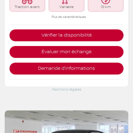
Traction avant
Variable
10 km
Plus de caractéristiques
Vérifier la disponibilité
Évaluer mon échange
Demande d'informations
Mentions légales