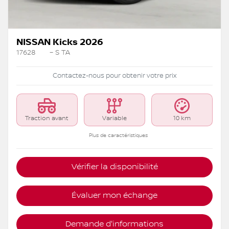
NISSAN Kicks 2026
17628
– S TA
Contactez-nous pour obtenir votre prix
Traction avant
Variable
10 km
Plus de caractéristiques
Vérifier la disponibilité
Évaluer mon échange
Demande d'informations