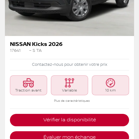
NISSAN Kicks 2026
17641
– S TA
Contactez-nous pour obtenir votre prix
Traction avant
Variable
10 km
Plus de caractéristiques
Vérifier la disponibilité
Évaluer mon échange