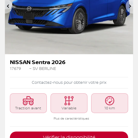
Précédent
Su
NISSAN Sentra 2026
17679
– SV BERLINE
Contactez-nous pour obtenir votre prix
Traction avant
Variable
10 km
Plus de caractéristiques
Vérifier la disponibilité