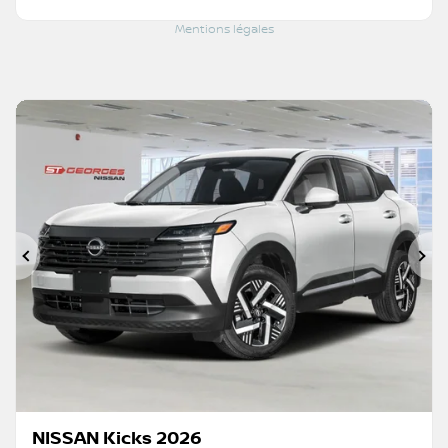
Mentions légales
Précédent
Su
NISSAN Kicks 2026