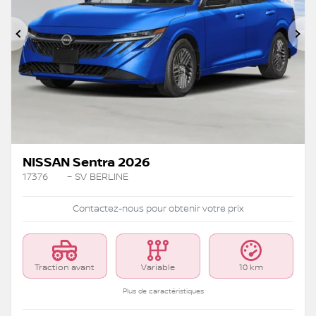
Précédent
Su
NISSAN Sentra 2026
17376
– SV BERLINE
Contactez-nous pour obtenir votre prix
Traction avant
Variable
10 km
Plus de caractéristiques