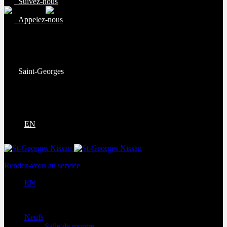
Suivez-nous
Appelez-nous
Ventes:
(877) 269-9708
Service et pièces:
(418) 228-9708
Saint-Georges
9130 Bd Lacroix
Saint-Georges
,
Québec
G5Y 5P4
EN
Rendez-vous au service
EN
Neufs
Salle de montre