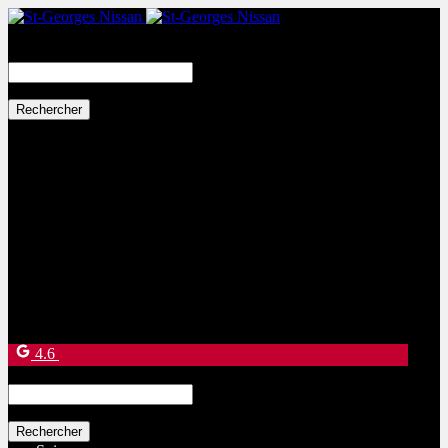
Search
for:
Ventes:
(877) 269-9708
Service et pièces:
(418) 228-9708
9130 Bd Lacroix
Saint-Georges
,
Québec
G5Y 5P4
4.6
Search
for: