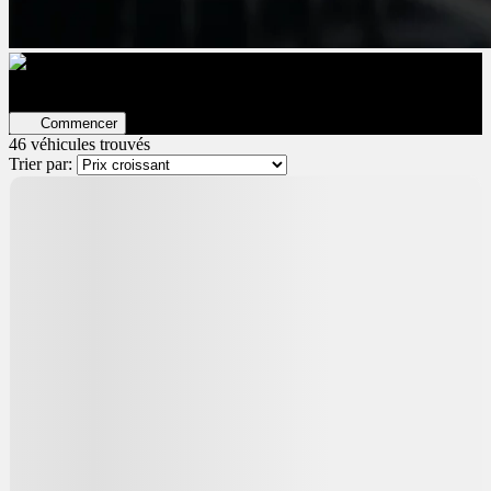
Évaluez votre véhicule en ligne
Estimation GRATUITE ET
immédiate !
Commencer
46 véhicules
trouvés
Trier par:
Démo