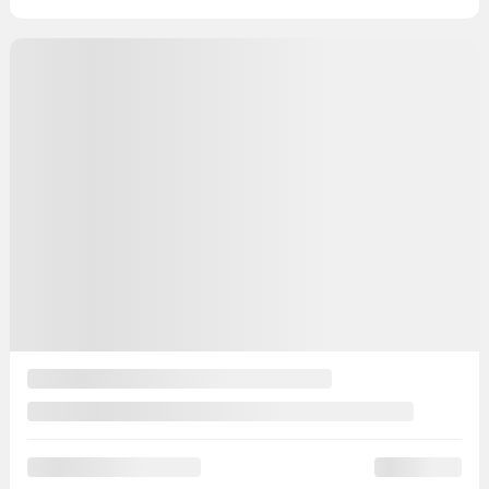
10 km
Plus de caractéristiques
Vérifier la disponibilité
Évaluer mon échange
Demande d'informations
Mentions légales