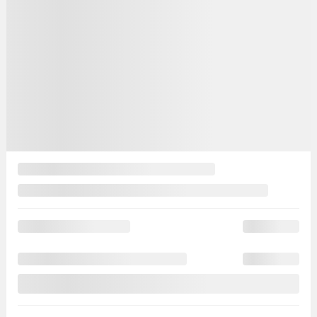
38 831
$
Votre prix
38 831
$
PDSF*
38 831
$
Rabais
1 100
$
Votre prix
37 731
$
Location
à partir de
2,40%
/ 60 mois
108
$
+TX/ SEMAINE
Financement
à partir de
2,90%
/ 84 mois
118
$
+TX/ SEMAINE