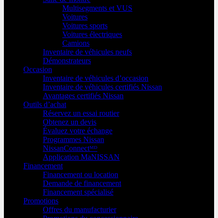
Multisegments et VUS
Voitures
Voitures sports
Voitures électriques
Camions
Inventaire de véhicules neufs
Démonstrateurs
Occasion
Inventaire de véhicules d’occasion
Inventaire de véhicules certifiés Nissan
Avantages certifiés Nissan
Outils d’achat
Réservez un essai routier
Obtenez un devis
Évaluez votre échange
Programmes Nissan
NissanConnectᴹᴰ
Application MaNISSAN
Financement
Financement ou location
Demande de financement
Financement spécialisé
Promotions
Offres du manufacturier