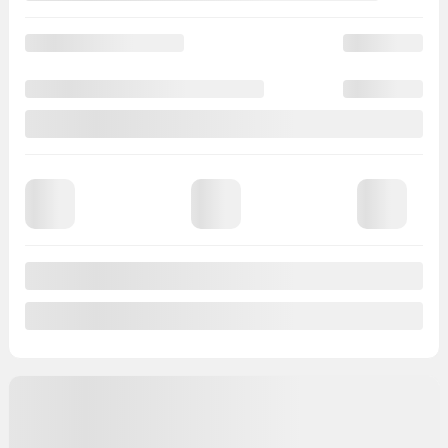
Afficher 7 images en plus
Voir plus
Précédent
Suivant
NISSAN Rogue 2026
17080
– S TI
Votre prix