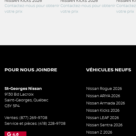
NISSAN Kicks 2026
NISSAN Kicks 2026
NISSAN K
ir
Contactez-nous pour obtenir
Contactez-nous pour obtenir
Contactez
votre prix
votre prix
votre prix
POUR NOUS JOINDRE
VÉHICULES NEUFS
St-Georges Nissan
Nissan Rogue 2026
9130 Bd Lacroix
Nissan ARIYA 2026
Saint-Georges
,
Québec
Nissan Armada 2026
G5Y 5P4
Nissan Kicks 2026
Ventes:
(877) 269-9708
Nissan LEAF 2026
Service et pièces:
(418) 228-9708
Nissan Sentra 2026
Nissan Z 2026
4.6