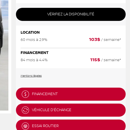
VÉRIFIEZ LA DISPONIBILITÉ
LOCATION
103
$
60 mois à 2.9%
/ semaine*
FINANCEMENT
115
$
84 mois à 4.4%
/ semaine*
Mentions légales
FINANCEMENT
VÉHICULE D'ÉCHANGE
ESSAI ROUTIER