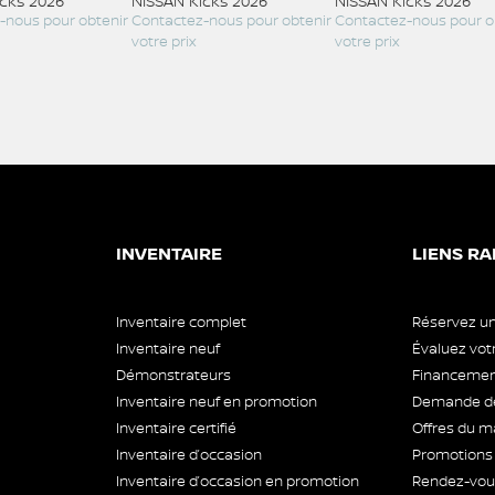
icks 2026
NISSAN Kicks 2026
NISSAN Kicks 2026
-nous pour obtenir
Contactez-nous pour obtenir
Contactez-nous pour o
votre prix
votre prix
INVENTAIRE
LIENS RA
Inventaire complet
Réservez un
Inventaire neuf
Évaluez vo
Démonstrateurs
Financement
Inventaire neuf en promotion
Demande de
Inventaire certifié
Offres du m
Inventaire d’occasion
Promotions
Inventaire d’occasion en promotion
Rendez-vous