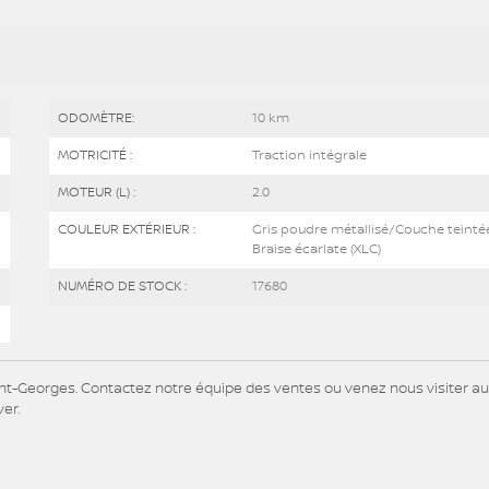
ODOMÈTRE:
10 km
MOTRICITÉ :
Traction intégrale
MOTEUR (L) :
2.0
COULEUR EXTÉRIEUR :
Gris poudre métallisé/Couche teinté
Braise écarlate (XLC)
NUMÉRO DE STOCK :
17680
nt-Georges. Contactez notre équipe des ventes ou venez nous visiter au
ver.