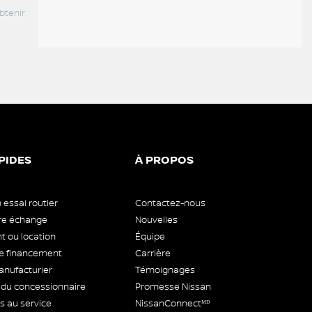
NISSAN Kicks 2026
Kia Sportage 2024
NISSA
btenir
Contactez-nous pour obtenir
31 784
$
Contac
votre prix
votre p
PIDES
À PROPOS
 essai routier
Contactez-nous
tre échange
Nouvelles
 ou location
Équipe
 financement
Carrière
anufacturier
Témoignages
 du concessionnaire
Promesse Nissan
 au service
NissanConnectᴹᴰ